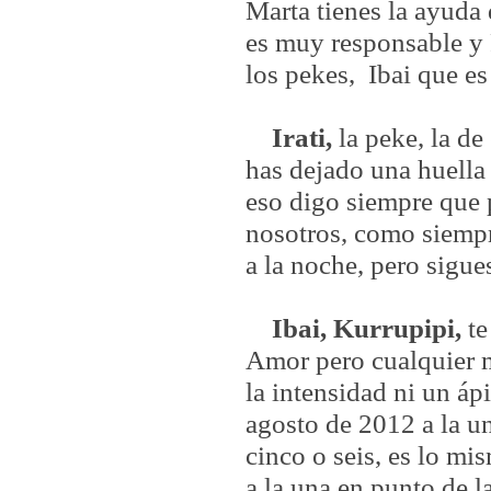
Marta tienes la ayuda
es muy responsable y 
los pekes,
Ibai que es
Irati,
la peke, la d
has dejado una huella
eso digo siempre que 
nosotros, como siemp
a la noche, pero sigu
Ibai, Kurrupipi,
te
Amor pero cualquier 
la intensidad ni un áp
agosto de 2012 a la una
cinco o seis, es lo m
a la una en punto de 