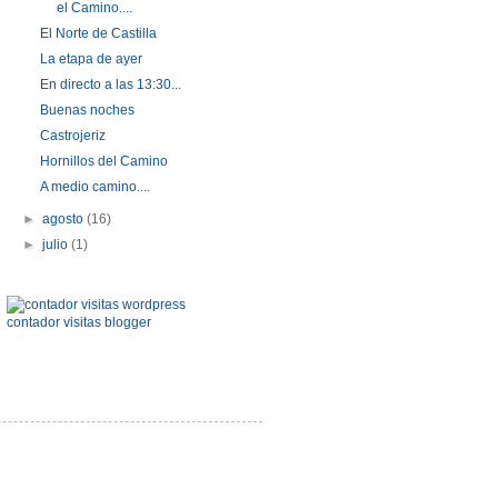
el Camino....
El Norte de Castilla
La etapa de ayer
En directo a las 13:30...
Buenas noches
Castrojeriz
Hornillos del Camino
A medio camino....
►
agosto
(16)
►
julio
(1)
contador visitas blogger